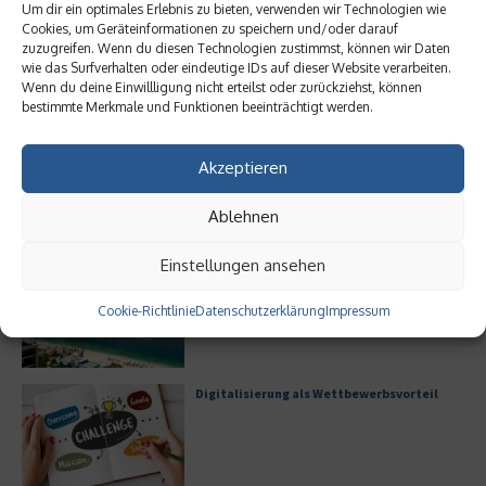
Um dir ein optimales Erlebnis zu bieten, verwenden wir Technologien wie
Cookies, um Geräteinformationen zu speichern und/oder darauf
zuzugreifen. Wenn du diesen Technologien zustimmst, können wir Daten
wie das Surfverhalten oder eindeutige IDs auf dieser Website verarbeiten.
Wenn du deine Einwillligung nicht erteilst oder zurückziehst, können
Meistgelesen
bestimmte Merkmale und Funktionen beeinträchtigt werden.
Leitfaden zur Eröffnung eines
Geschäftskontos für kleine Unternehmen
Akzeptieren
Ablehnen
Einstellungen ansehen
Hilton Worldwide: Eine Ikone der globalen
Hotellerie im Wandel der Zeit
Cookie-Richtlinie
Datenschutzerklärung
Impressum
Digitalisierung als Wettbewerbsvorteil