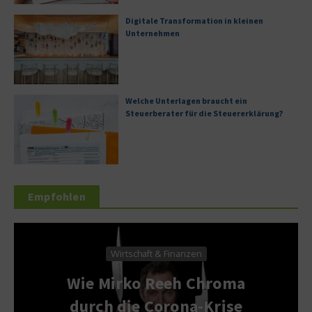
Digitale Transformation in kleinen
Unternehmen
Welche Unterlagen braucht ein
Steuerberater für die Steuererklärung?
Empfohlen
Wirtschaft & F
ft & Finanzen
Sport 
 Reeh Chroma
Unternehm
 Corona-Krise