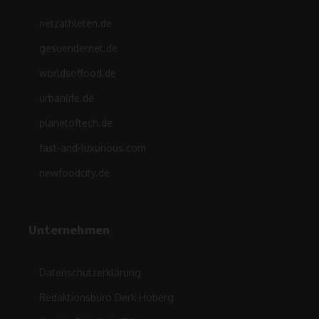
netzathleten.de
gesuendernet.de
worldsoffood.de
urbanlife.de
planetoftech.de
fast-and-luxurious.com
newfoodcity.de
Unternehmen
Datenschutzerklärung
Redaktionsbüro Derk Hoberg