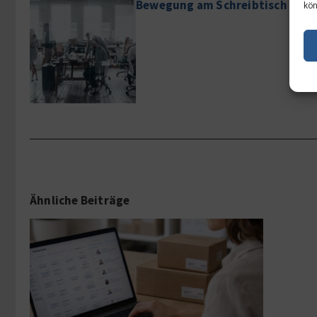
Bewegung am Schreibtisch tut K
kön
Ähnliche Beiträge