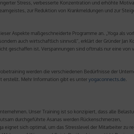
ingerter Stress, verbesserte Konzentration und erhöhte Motiva
Teamgeistes, zur Reduktion von Krankmeldungen und zur Steige
n dieser Aspekte maßgeschneiderte Programme an. „Yoga als
 sondern auch wirtschaftlich sinnvoll“, erklärt der Gründer Jan 
icht geschaffen ist. Verspannungen sind oftmals nur eine von 
robetraining werden die verschiedenen Bedürfnisse der Unter
 erstellt. Mehr Information gibt es unter
yogaconnects.de
.
nternehmen. Unser Training ist so konzipiert, dass alle Belas
behutsam durchgeführte Asanas werden Rückenschmerzen,
eignet sich optimal, um das Stresslevel der Mitarbeiter zu re