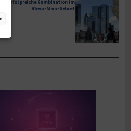
 – erfolgreiche Kombination im
Rhein-Main-Gebiet
en