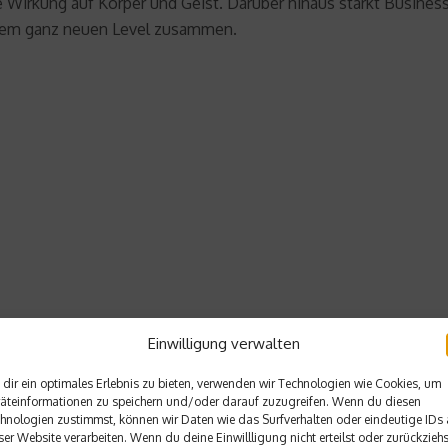
ie Wirkung auf Körper und Geist. Darüber hinaus stärkt Busines
inem ganz neuen Level zusammen.
Einwilligung verwalten
dir ein optimales Erlebnis zu bieten, verwenden wir Technologien wie Cookies, um
äteinformationen zu speichern und/oder darauf zuzugreifen. Wenn du diesen
hnologien zustimmst, können wir Daten wie das Surfverhalten oder eindeutige IDs 
Nächster Beitrag
ser Website verarbeiten. Wenn du deine Einwillligung nicht erteilst oder zurückziehs