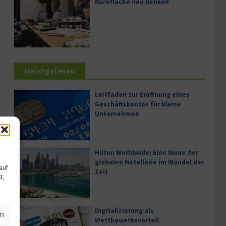
Bürofläche neu denken
Meistgelesen
Leitfaden zur Eröffnung eines
Geschäftskontos für kleine
Unternehmen
Hilton Worldwide: Eine Ikone der
globalen Hotellerie im Wandel der
auf
Zeit
t,
Digitalisierung als
en
Wettbewerbsvorteil