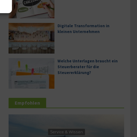
Digitale Transformation in
kleinen Unternehmen
Welche Unterlagen braucht ein
Steuerberater für die
Steuererklärung?
Empfohlen
Service & Wissen