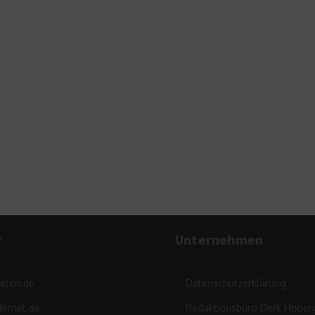
r
Unternehmen
leten.de
Datenschutzerklärung
ernet.de
Redaktionsbüro Derk Hober