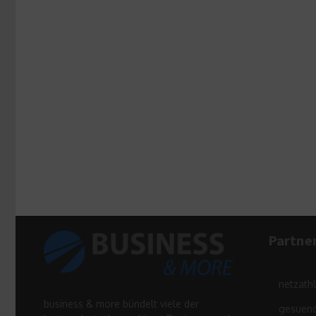
Partne
netzath
business & more bündelt viele der
gesuend