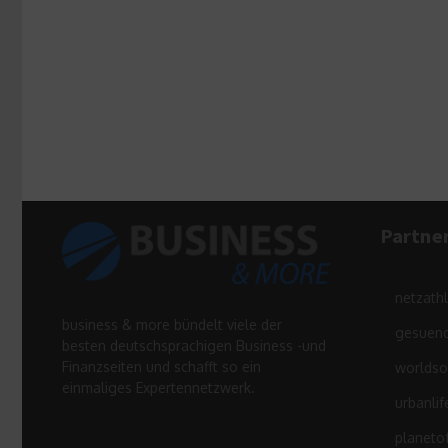
Partne
netzath
business & more bündelt viele der
gesuend
besten deutschsprachigen Business -und
Finanzseiten und schafft so ein
worldso
einmaliges Expertennetzwerk.
urbanlif
planeto