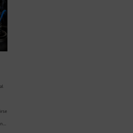
al
n
örse
n...