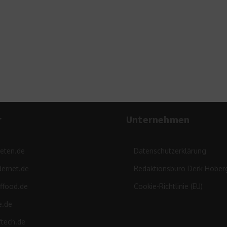
S
vers
r
Unternehmen
leten.de
Datenschutzerklärung
ernet.de
Redaktionsbüro Derk Hober
ffood.de
Cookie-Richtlinie (EU)
e.de
ftech.de