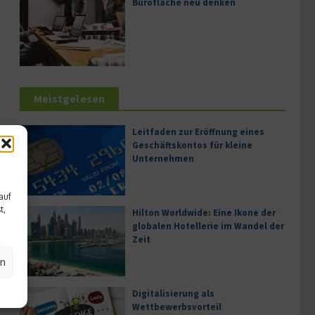
Bürofläche neu denken
Meistgelesen
Leitfaden zur Eröffnung eines
Geschäftskontos für kleine
Unternehmen
auf
t,
Hilton Worldwide: Eine Ikone der
globalen Hotellerie im Wandel der
Zeit
en
Digitalisierung als
Wettbewerbsvorteil