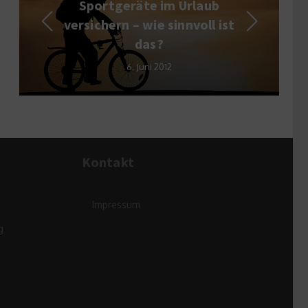
portgeräte im Urlaub
Gutes Bö
ichern – wie sinnvoll ist
e
das?
3.
6. Juni 2012
Kontakt
Impressum
g