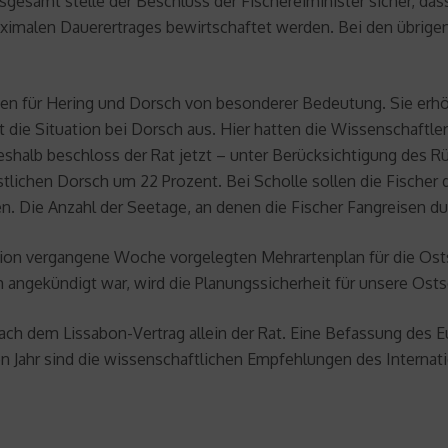
gesamt stelle der Beschluss der Fischereiminister sicher, das
imalen Dauerertrages bewirtschaftet werden. Bei den übrigen
ten für Hering und Dorsch von besonderer Bedeutung. Sie erhö
 die Situation bei Dorsch aus. Hier hatten die Wissenschaftle
 Deshalb beschloss der Rat jetzt – unter Berücksichtigung des 
ichen Dorsch um 22 Prozent. Bei Scholle sollen die Fischer d
n. Die Anzahl der Seetage, an denen die Fischer Fangreisen du
ion vergangene Woche vorgelegten Mehrartenplan für die Osts
m angekündigt war, wird die Planungssicherheit für unsere Osts
 dem Lissabon-Vertrag allein der Rat. Eine Befassung des Eu
 Jahr sind die wissenschaftlichen Empfehlungen des Internati