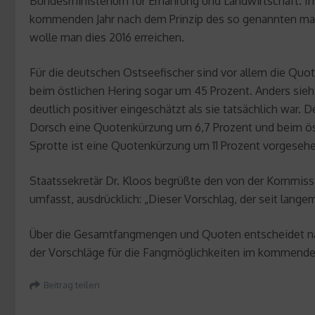
Bundesministerium für Ernährung und Landwirtschaft. Ins
kommenden Jahr nach dem Prinzip des so genannten max
wolle man dies 2016 erreichen.
Für die deutschen Ostseefischer sind vor allem die Quo
beim östlichen Hering sogar um 45 Prozent. Anders sieht
deutlich positiver eingeschätzt als sie tatsächlich war.
Dorsch eine Quotenkürzung um 6,7 Prozent und beim östl
Sprotte ist eine Quotenkürzung um 11 Prozent vorgesehe
Staatssekretär Dr. Kloos begrüßte den von der Kommiss
umfasst, ausdrücklich: „Dieser Vorschlag, der seit lange
Über die Gesamtfangmengen und Quoten entscheidet nach
der Vorschläge für die Fangmöglichkeiten im kommenden
Beitrag teilen