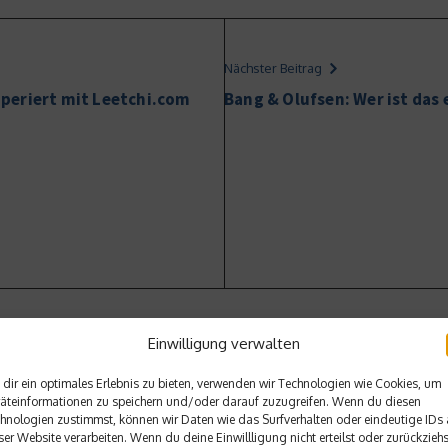
Nächster Beitrag
periert mit Leetchi.com
Bang & Olufsen: Wer ist das 
Einwilligung verwalten
dir ein optimales Erlebnis zu bieten, verwenden wir Technologien wie Cookies, um
äteinformationen zu speichern und/oder darauf zuzugreifen. Wenn du diesen
hnologien zustimmst, können wir Daten wie das Surfverhalten oder eindeutige IDs 
ser Website verarbeiten. Wenn du deine Einwillligung nicht erteilst oder zurückziehs