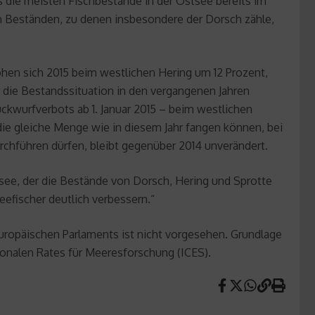
s die meisten Fischbestände in der Ostsee bereits im
 Beständen, zu denen insbesondere der Dorsch zähle,
hen sich 2015 beim westlichen Hering um 12 Prozent,
r die Bestandssituation in den vergangenen Jahren
Rückwurfverbots ab 1. Januar 2015 – beim westlichen
ie gleiche Menge wie in diesem Jahr fangen können, bei
rchführen dürfen, bleibt gegenüber 2014 unverändert.
ee, der die Bestände von Dorsch, Hering und Sprotte
eefischer deutlich verbessern.“
ropäischen Parlaments ist nicht vorgesehen. Grundlage
onalen Rates für Meeresforschung (ICES).