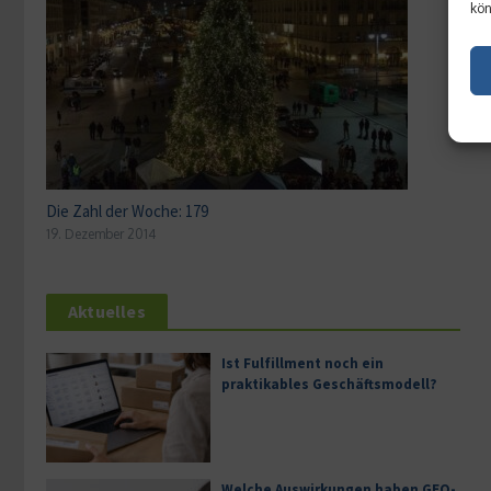
kön
Die Zahl der Woche: 179
19. Dezember 2014
Aktuelles
Ist Fulfillment noch ein
praktikables Geschäftsmodell?
Welche Auswirkungen haben GEO-