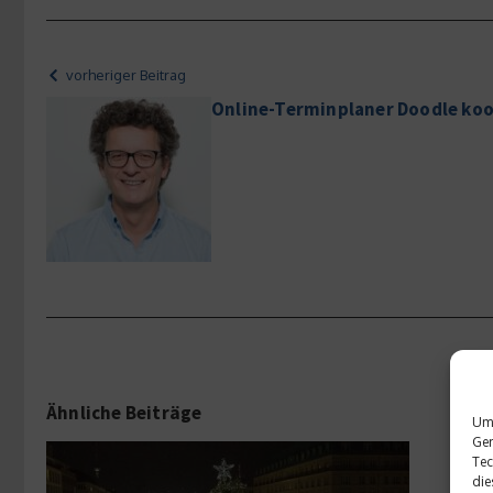
vorheriger Beitrag
Online-Terminplaner Doodle koo
Ähnliche Beiträge
Um 
Ger
Tec
die