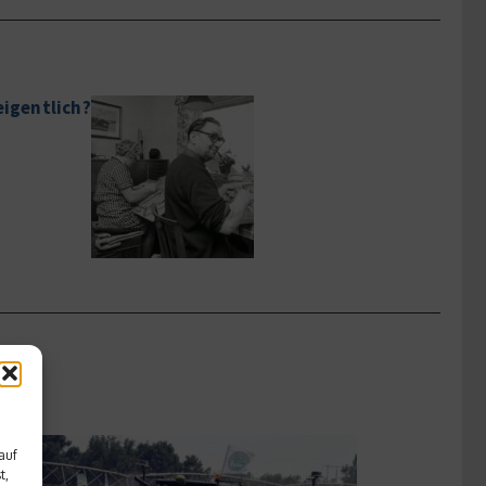
eigentlich?
auf
t,