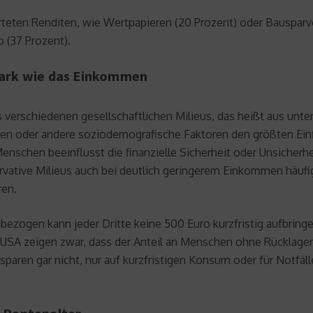
eten Renditen, wie Wertpapieren (20 Prozent) oder Bausparver
 (37 Prozent).
ark wie das Einkommen
 verschiedenen gesellschaftlichen Milieus, das heißt aus unt
men oder andere soziodemografische Faktoren den größten Einf
chen beeinflusst die finanzielle Sicherheit oder Unsicherheit“
ative Milieus auch bei deutlich geringerem Einkommen häufig
ren.
ezogen kann jeder Dritte keine 500 Euro kurzfristig aufbring
 USA zeigen zwar, dass der Anteil an Menschen ohne Rücklagen
paren gar nicht, nur auf kurzfristigen Konsum oder für Notfälle