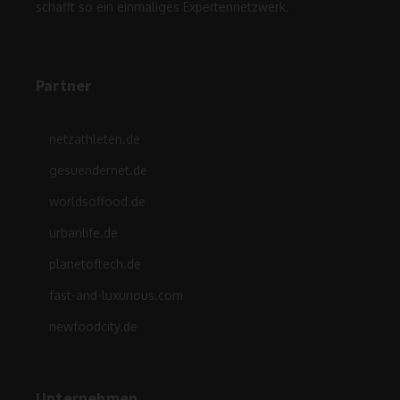
schafft so ein einmaliges Expertennetzwerk.
Partner
netzathleten.de
gesuendernet.de
worldsoffood.de
urbanlife.de
planetoftech.de
fast-and-luxurious.com
newfoodcity.de
Unternehmen