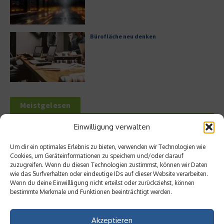
Bürofläche neu denken
Meistgelesen
Einwilligung verwalten
Hilton Worldwide: Eine Ikone der globalen
Hotellerie im Wandel der Zeit
Um dir ein optimales Erlebnis zu bieten, verwenden wir Technologien wie
Cookies, um Geräteinformationen zu speichern und/oder darauf
zuzugreifen. Wenn du diesen Technologien zustimmst, können wir Daten
wie das Surfverhalten oder eindeutige IDs auf dieser Website verarbeiten.
Wenn du deine Einwillligung nicht erteilst oder zurückziehst, können
Leitfaden zur Eröffnung eines
bestimmte Merkmale und Funktionen beeinträchtigt werden.
Geschäftskontos für kleine Unternehmen
Akzeptieren