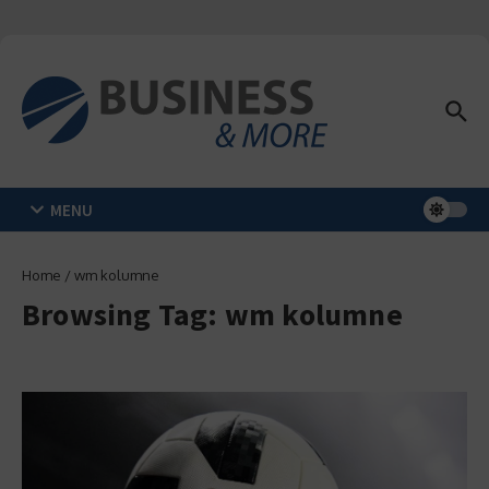
Zum Inhalt springen
MENU
Home
/
wm kolumne
Browsing Tag: wm kolumne