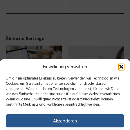
Ähnliche Beiträge
Einwilligung verwalten
Um dir ein optimales Erlebnis zu bieten, verwenden wir Technologien wie
Cookies, um Geräteinformationen zu speichern und/oder darauf
Ist Fulfillment noch ein
Welche Auswirkungen haben
zuzugreifen. Wenn du diesen Technologien zustimmst, können wir Daten
praktikables Geschäftsmodell?
GEO-Techniken auf SEO?
wie das Surfverhalten oder eindeutige IDs auf dieser Website verarbeiten.
Wenn du deine Einwillligung nicht erteilst oder zurückziehst, können
30. Mai 2026
26. Mai 2026
bestimmte Merkmale und Funktionen beeinträchtigt werden.
Aktuelles
Akzeptieren