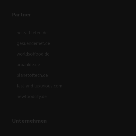
Partner
netzathleten.de
gesuendernet.de
worldsoffood.de
urbanlife.de
planetoftech.de
fast-and-luxurious.com
newfoodcity.de
Unternehmen