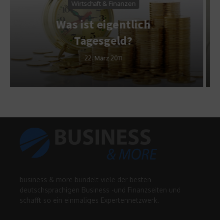
Kreditkarten im Ausland
nutzen – darauf sollten
Reisende achten
11. August 2016
business & more bündelt viele der besten
deutschsprachigen Business -und Finanzseiten und
schafft so ein einmaliges Expertennetzwerk.