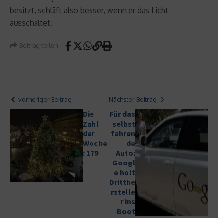
besitzt, schläft also besser, wenn er das Licht
ausschaltet.
Beitrag teilen
vorheriger Beitrag
Nächster Beitrag
Die
Für das
Zahl
selbst
der
fahren
Woche
de
: 179
Auto:
Googl
e holt
Dritthe
rstelle
r ins
Boot