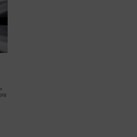
n
 DFB