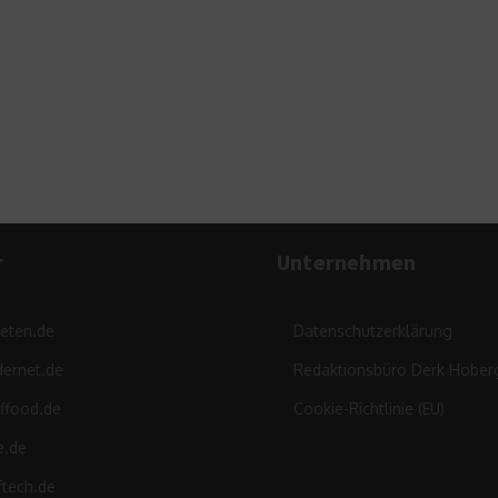
Digital
Viertel 
r
Unternehmen
leten.de
Datenschutzerklärung
ernet.de
Redaktionsbüro Derk Hober
ffood.de
Cookie-Richtlinie (EU)
e.de
ftech.de