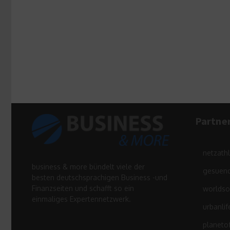
Partne
netzath
business & more bündelt viele der
gesuend
besten deutschsprachigen Business -und
Finanzseiten und schafft so ein
worldso
einmaliges Expertennetzwerk.
urbanlif
planeto