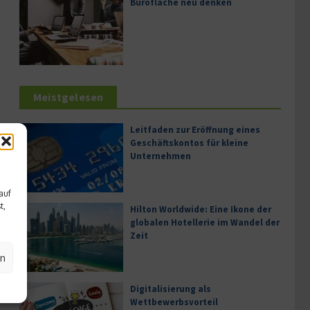
Bürofläche neu denken
Meistgelesen
Leitfaden zur Eröffnung eines
Geschäftskontos für kleine
Unternehmen
auf
t,
Hilton Worldwide: Eine Ikone der
globalen Hotellerie im Wandel der
Zeit
en
Digitalisierung als
Wettbewerbsvorteil