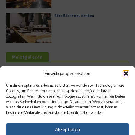
Bürofläche neu denken
Meistgelesen
Hilton Worldwide: Eine Ikone der globalen
Einwilligung verwalten
Hotellerie im Wandel der Zeit
Um dir ein optimales Erlebnis zu bieten, verwenden wir Technologien wie
Cookies, um Geräteinformationen zu speichern und/oder darauf
zuzugreifen. Wenn du diesen Technologien zustimmst, können wir Daten
wie das Surfverhalten oder eindeutige IDs auf dieser Website verarbeiten.
Leitfaden zur Eröffnung eines
Wenn du deine Einwillligung nicht erteilst oder zurückziehst, können
Geschäftskontos für kleine Unternehmen
bestimmte Merkmale und Funktionen beeinträchtigt werden.
Akzeptieren