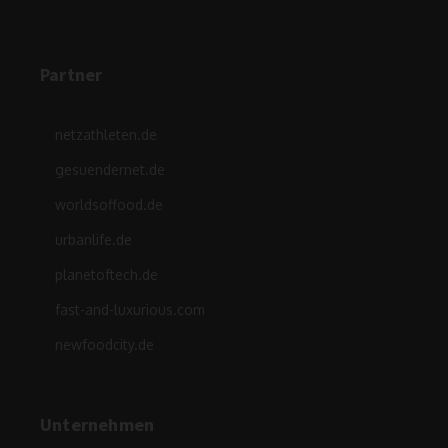
Partner
netzathleten.de
gesuendernet.de
worldsoffood.de
urbanlife.de
planetoftech.de
fast-and-luxurious.com
newfoodcity.de
Unternehmen