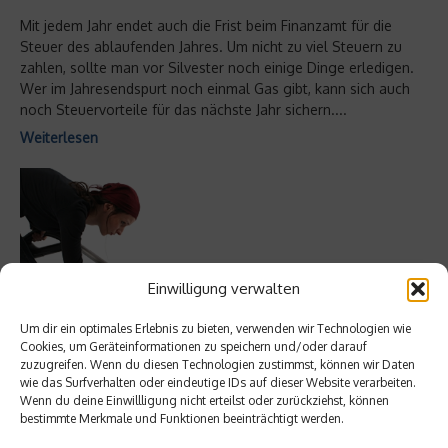
Mit jedem Jahr endet auch die Frist beim Finanzamt für die
Steuer des ablaufenden Jahres. Um nicht zu viel Steuern zu
zahlen, sollte man vor Silvester noch einige Dinge erledigen.
Wer im Jahresendspurt noch einmal Gas gibt, kann sich auch
noch Steuervorteile für das nächste Jahr sichern....
Weiterlesen
Einwilligung verwalten
Um dir ein optimales Erlebnis zu bieten, verwenden wir Technologien wie
Cookies, um Geräteinformationen zu speichern und/oder darauf
zuzugreifen. Wenn du diesen Technologien zustimmst, können wir Daten
wie das Surfverhalten oder eindeutige IDs auf dieser Website verarbeiten.
Wenn du deine Einwillligung nicht erteilst oder zurückziehst, können
Wirtschaft & Finanzen
bestimmte Merkmale und Funktionen beeinträchtigt werden.