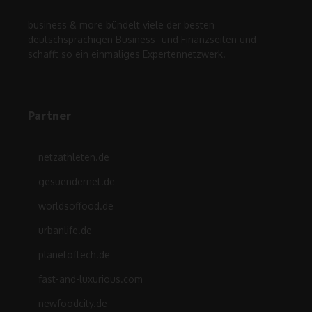
business & more bündelt viele der besten
deutschsprachigen Business -und Finanzseiten und
schafft so ein einmaliges Expertennetzwerk.
Partner
netzathleten.de
gesuendernet.de
worldsoffood.de
urbanlife.de
planetoftech.de
fast-and-luxurious.com
newfoodcity.de