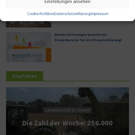
Einstellungen ansehen
Unternehmen
Cookie-Richtlinie
Datenschutzerklärung
Impressum
Welche Unterlagen braucht ein
Steuerberater für die Steuererklärung?
Empfohlen
Landwirtschaft & Umwelt
Die Zahl der Woche: 256.000
3. Juli 2014