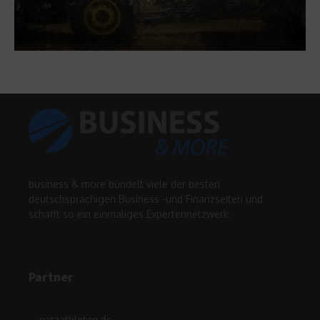
business & more bündelt viele der besten
deutschsprachigen Business -und Finanzseiten und
schafft so ein einmaliges Expertennetzwerk.
Partner
netzathleten.de