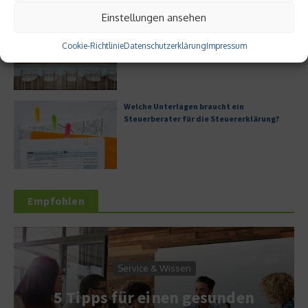
Einstellungen ansehen
Digitale Transformation in kleinen
Unternehmen
Cookie-Richtlinie
Datenschutzerklärung
Impressum
Welche Unterlagen braucht ein
Steuerberater für die Steuererklärung?
Empfohlen
Service & Wissen
5 Tipps für einen gesunden