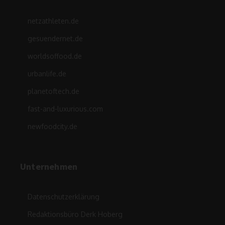
netzathleten.de
gesuendernet.de
worldsoffood.de
urbanlife.de
planetoftech.de
fast-and-luxurious.com
newfoodcity.de
Unternehmen
Datenschutzerklärung
Redaktionsbüro Derk Hoberg