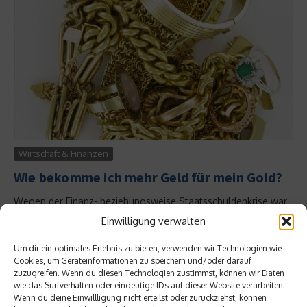
Wirtschaft & Finanzen
Wie bekomme ich mehr Geld für mein Gold?
Wegen der Finanz- beziehungsweise Staatsschuldenkrise war
der Goldpreis in den letzten Jahren stetig angestiegen. Doch
Einwilligung verwalten
durch Großverkäufe von US-Banken fiel der Wert des
Edelmetalls im April auf den Stand von 2010 zurück....
Um dir ein optimales Erlebnis zu bieten, verwenden wir Technologien wie
Cookies, um Geräteinformationen zu speichern und/oder darauf
Weiterlesen
zuzugreifen. Wenn du diesen Technologien zustimmst, können wir Daten
wie das Surfverhalten oder eindeutige IDs auf dieser Website verarbeiten.
Wenn du deine Einwillligung nicht erteilst oder zurückziehst, können