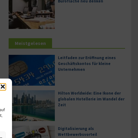
Bürofläche neu denken
Meistgelesen
Leitfaden zur Eröffnung eines
Geschäftskontos für kleine
Unternehmen
Hilton Worldwide: Eine Ikone der
globalen Hotellerie im Wandel der
Zeit
auf
t,
Digitalisierung als
Wettbewerbsvorteil