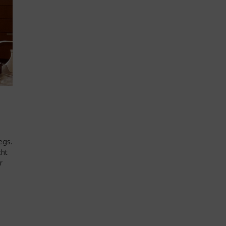
egs.
cht
r