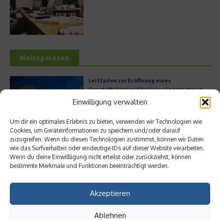
Meistgelesen
Leitfaden zur Eröffnung eines
Geschäftskontos für kleine Unternehmen
Einwilligung verwalten
Um dir ein optimales Erlebnis zu bieten, verwenden wir Technologien wie
Cookies, um Geräteinformationen zu speichern und/oder darauf
Hilton Worldwide: Eine Ikone der globalen
zuzugreifen. Wenn du diesen Technologien zustimmst, können wir Daten
Hotellerie im Wandel der Zeit
wie das Surfverhalten oder eindeutige IDs auf dieser Website verarbeiten.
Wenn du deine Einwillligung nicht erteilst oder zurückziehst, können
bestimmte Merkmale und Funktionen beeinträchtigt werden.
Akzeptieren
Digitalisierung als Wettbewerbsvorteil
Ablehnen