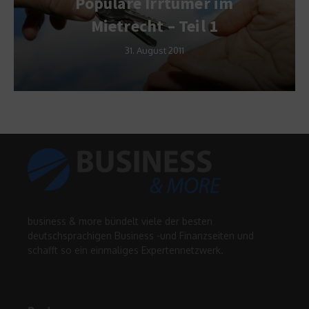
Populäre Irrtümer im
Mietrecht – Teil 1
31. August 2011
business & more bündelt viele der besten
deutschsprachigen Business -und Finanzseiten und
schafft so ein einmaliges Expertennetzwerk.