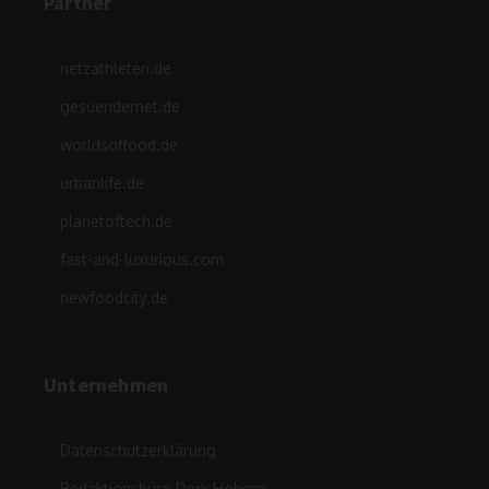
Partner
netzathleten.de
gesuendernet.de
worldsoffood.de
urbanlife.de
planetoftech.de
fast-and-luxurious.com
newfoodcity.de
Unternehmen
Datenschutzerklärung
Redaktionsbüro Derk Hoberg