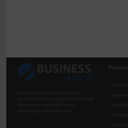
Partne
netzath
business & more bündelt viele der
gesuend
besten deutschsprachigen Business -und
Finanzseiten und schafft so ein
worldso
einmaliges Expertennetzwerk.
urbanlif
planeto