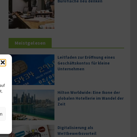
Bürofläche neu denken
Meistgelesen
Leitfaden zur Eröffnung eines
Geschäftskontos für kleine
Unternehmen
auf
t,
Hilton Worldwide: Eine Ikone der
globalen Hotellerie im Wandel der
Zeit
en
Digitalisierung als
Wettbewerbsvorteil