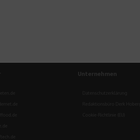
Ge
de
r
Unternehmen
leten.de
Datenschutzerklärung
ernet.de
Redaktionsbüro Derk Hober
ffood.de
Cookie-Richtlinie (EU)
e.de
ftech.de