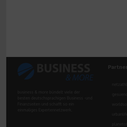
Partne
netzath
business & more bündelt viele der
gesuend
besten deutschsprachigen Business -und
Finanzseiten und schafft so ein
worldso
einmaliges Expertennetzwerk.
urbanlif
planeto