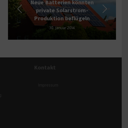
Neue Batterien könnten
Welch
private Solarstrom-
haben G
Produktion beflügeln
30. Januar 2014
Kontakt
Impressum
g