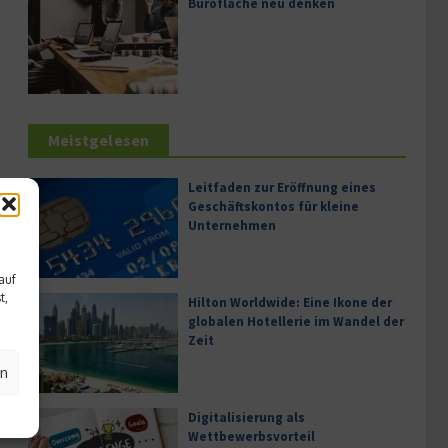
Bürofläche neu denken
Meistgelesen
Leitfaden zur Eröffnung eines
Geschäftskontos für kleine
Unternehmen
auf
t,
Hilton Worldwide: Eine Ikone der
globalen Hotellerie im Wandel der
Zeit
en
Digitalisierung als
Wettbewerbsvorteil