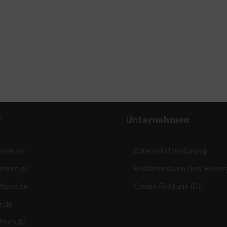
r
Unternehmen
leten.de
Datenschutzerklärung
ernet.de
Redaktionsbüro Derk Hober
ffood.de
Cookie-Richtlinie (EU)
e.de
ftech.de