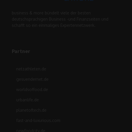
business & more bündelt viele der besten
deutschsprachigen Business -und Finanzseiten und
schafft so ein einmaliges Expertennetzwerk.
Partner
netzathleten.de
gesuendernet.de
worldsoffood.de
urbanlife.de
planetoftech.de
fast-and-luxurious.com
newfoodcity.de