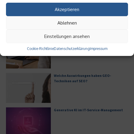
24. Oktober 2024
27. April 2023
Akzeptieren
Ablehnen
Aktuelles
Einstellungen ansehen
Ist Fulfillment noch ein praktikables
Geschäftsmodell?
Cookie-Richtlinie
Datenschutzerklärung
Impressum
Welche Auswirkungen haben GEO-
Techniken auf SEO?
Generative KI im IT-Service-Management