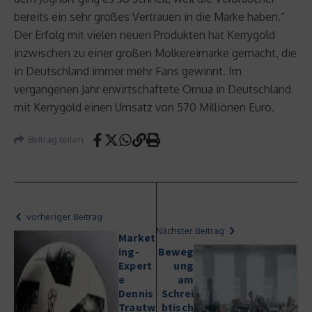
bereits ein sehr großes Vertrauen in die Marke haben.“
Der Erfolg mit vielen neuen Produkten hat Kerrygold
inzwischen zu einer großen Molkereimarke gemacht, die
in Deutschland immer mehr Fans gewinnt. Im
vergangenen Jahr erwirtschaftete Ornua in Deutschland
mit Kerrygold einen Umsatz von 570 Millionen Euro.
Beitrag teilen
vorheriger Beitrag
Nächster Beitrag
Market
ing-
Beweg
Expert
ung
e
am
Dennis
Schrei
Trautw
btisch