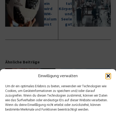
ein
tut
wird
Körper
WM-
und
Kolum
Seele
nist
gut
Ähnliche Beiträge
Einwilligung verwalten
Um dir ein optimales Erlebnis zu bieten, verwenden wir Technologien wie
Cookies, um Geräteinformationen zu speichern und/oder darauf
zuzugreifen. Wenn du diesen Technologien zustimmst, können wir Daten
wie das Surfverhalten oder eindeutige IDs auf dieser Website verarbeiten.
Wenn du deine Einwillligung nicht erteilst oder zurückziehst, können
SLH Club – Vorteile für Bleisure
Explora Journeys – Neue
bestimmte Merkmale und Funktionen beeinträchtigt werden.
Traveller
Superyachten gehen an den
Start