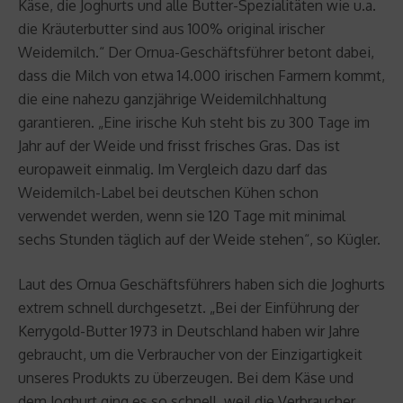
Käse, die Joghurts und alle Butter-Spezialitäten wie u.a.
die Kräuterbutter sind aus 100% original irischer
Weidemilch.“ Der Ornua-Geschäftsführer betont dabei,
dass die Milch von etwa 14.000 irischen Farmern kommt,
die eine nahezu ganzjährige Weidemilchhaltung
garantieren. „Eine irische Kuh steht bis zu 300 Tage im
Jahr auf der Weide und frisst frisches Gras. Das ist
europaweit einmalig. Im Vergleich dazu darf das
Weidemilch-Label bei deutschen Kühen schon
verwendet werden, wenn sie 120 Tage mit minimal
sechs Stunden täglich auf der Weide stehen“, so Kügler.
Laut des Ornua Geschäftsführers haben sich die Joghurts
extrem schnell durchgesetzt. „Bei der Einführung der
Kerrygold-Butter 1973 in Deutschland haben wir Jahre
gebraucht, um die Verbraucher von der Einzigartigkeit
unseres Produkts zu überzeugen. Bei dem Käse und
dem Joghurt ging es so schnell, weil die Verbraucher