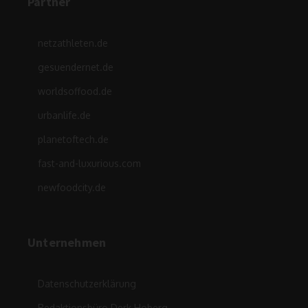
Partner
netzathleten.de
gesuendernet.de
worldsoffood.de
urbanlife.de
planetoftech.de
fast-and-luxurious.com
newfoodcity.de
Unternehmen
Datenschutzerklärung
Redaktionsbüro Derk Hoberg