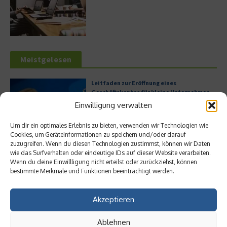
Meistgelesen
Leitfaden zur Eröffnung eines
Geschäftskontos für kleine Unternehmen
Einwilligung verwalten
Um dir ein optimales Erlebnis zu bieten, verwenden wir Technologien wie
Cookies, um Geräteinformationen zu speichern und/oder darauf
Hilton Worldwide: Eine Ikone der globalen
zuzugreifen. Wenn du diesen Technologien zustimmst, können wir Daten
Hotellerie im Wandel der Zeit
wie das Surfverhalten oder eindeutige IDs auf dieser Website verarbeiten.
Wenn du deine Einwillligung nicht erteilst oder zurückziehst, können
bestimmte Merkmale und Funktionen beeinträchtigt werden.
Akzeptieren
Digitalisierung als Wettbewerbsvorteil
Ablehnen