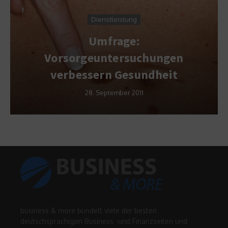
Dienstleistung
Umfrage:
Wa
Vorsorgeuntersuchungen
verbessern Gesundheit
28. September 2011
business & more bündelt viele der besten
deutschsprachigen Business -und Finanzseiten und