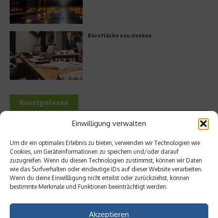
Bürofläche neu denken
Meistgelesen
Einwilligung verwalten
Leitfaden zur Eröffnung eines
Geschäftskontos für kleine Unternehmen
Um dir ein optimales Erlebnis zu bieten, verwenden wir Technologien wie
Cookies, um Geräteinformationen zu speichern und/oder darauf
zuzugreifen. Wenn du diesen Technologien zustimmst, können wir Daten
wie das Surfverhalten oder eindeutige IDs auf dieser Website verarbeiten.
Wenn du deine Einwillligung nicht erteilst oder zurückziehst, können
Hilton Worldwide: Eine Ikone der globalen
bestimmte Merkmale und Funktionen beeinträchtigt werden.
Hotellerie im Wandel der Zeit
Akzeptieren