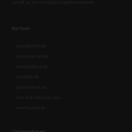
schafft so ein einmaliges Expertennetzwerk.
Partner
netzathleten.de
gesuendernet.de
worldsoffood.de
urbanlife.de
planetoftech.de
fast-and-luxurious.com
newfoodcity.de
Unternehmen