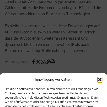
zunehmende Akzeptanz von Kryptowährungen als
Zahlungsmittel, die Einführung von Krypto-ETFs und die
Weiterentwicklung von Blockchain-Technologien.
Es bleibt abzuwarten, wie sich diese Entwicklungen auf
XRP und Bitcoin auswirken werden. Sicher ist jedoch,
dass der Krypto-Markt weiterhin interessant und
dynamisch bleiben wird und sowohl XRP als auch
Bitcoin eine wichtige Rolle dabei spielen werden.
Beitrag teilen
Einwilligung verwalten
vorheriger Beitrag
Um dir ein optimales Erlebnis zu bieten, verwenden wir Technologien wie
Nächster Beitrag
Cookies, um Geräteinformationen zu speichern und/oder darauf
Welch
zuzugreifen. Wenn du diesen Technologien zustimmst, können wir Daten
e
Bauwe
wie das Surfverhalten oder eindeutige IDs auf dieser Website verarbeiten.
Unterl
rk und
Wenn du deine Einwillligung nicht erteilst oder zurückziehst, können