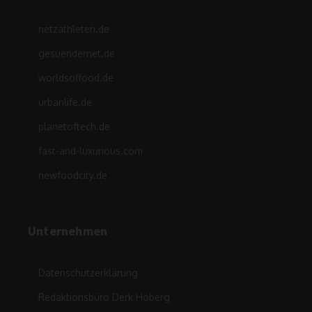
netzathleten.de
gesuendernet.de
worldsoffood.de
urbanlife.de
planetoftech.de
fast-and-luxurious.com
newfoodcity.de
Unternehmen
Datenschutzerklärung
Redaktionsbüro Derk Hoberg