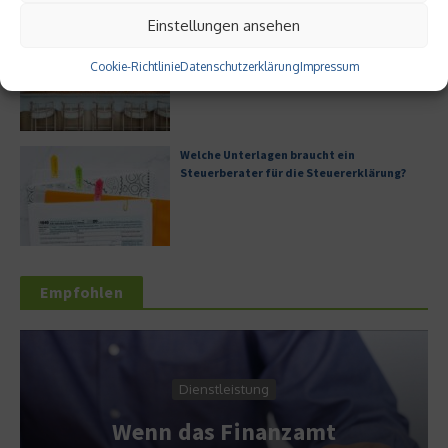
Einstellungen ansehen
Digitale Transformation in kleinen
Unternehmen
Cookie-Richtlinie
Datenschutzerklärung
Impressum
Welche Unterlagen braucht ein
Steuerberater für die Steuererklärung?
Empfohlen
Dienstleistung
Wenn das Finanzamt