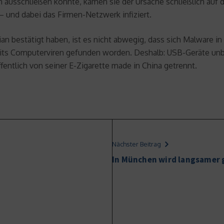
ausschließen konnte, kamen sie der Ursache schließlich auf d
 und dabei das Firmen-Netzwerk infiziert.
bestätigt haben, ist es nicht abwegig, dass sich Malware in d
reits Computerviren gefunden worden. Deshalb: USB-Geräte un
fentlich von seiner E-Zigarette made in China getrennt.
Nächster Beitrag
In München wird langsamer 