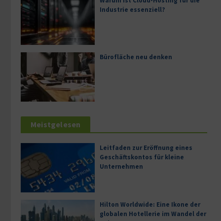
Warum ist Cloud-Hosting für die
Industrie essenziell?
Bürofläche neu denken
Meistgelesen
Leitfaden zur Eröffnung eines
Geschäftskontos für kleine
Unternehmen
Hilton Worldwide: Eine Ikone der
globalen Hotellerie im Wandel der