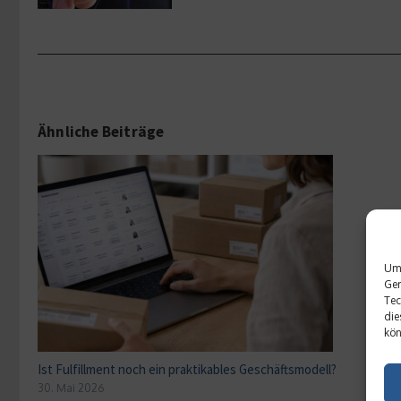
Ähnliche Beiträge
Um 
Ger
Tec
die
kön
Ist Fulfillment noch ein praktikables Geschäftsmodell?
30. Mai 2026