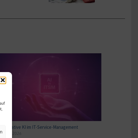
auf
t,
Generative KI im IT-Service-Management
en
2. April 2026