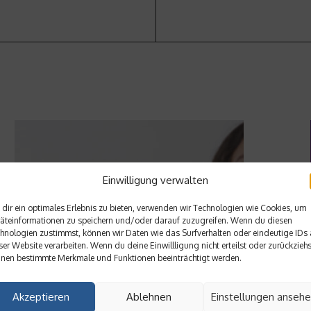
Einwilligung verwalten
dir ein optimales Erlebnis zu bieten, verwenden wir Technologien wie Cookies, um
äteinformationen zu speichern und/oder darauf zuzugreifen. Wenn du diesen
hnologien zustimmst, können wir Daten wie das Surfverhalten oder eindeutige IDs 
ser Website verarbeiten. Wenn du deine Einwillligung nicht erteilst oder zurückziehs
nen bestimmte Merkmale und Funktionen beeinträchtigt werden.
Welche Auswirkungen haben GEO-Techniken auf SEO?
Akzeptieren
Ablehnen
Einstellungen anseh
26. Mai 2026