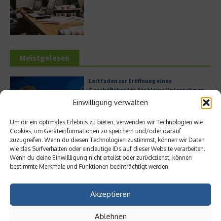
Meistgelesen
Leitfaden zur Eröffnung eines
Geschäftskontos für kleine Unternehmen
Einwilligung verwalten
Um dir ein optimales Erlebnis zu bieten, verwenden wir Technologien wie
Cookies, um Geräteinformationen zu speichern und/oder darauf
Hilton Worldwide: Eine Ikone der globalen
zuzugreifen. Wenn du diesen Technologien zustimmst, können wir Daten
Hotellerie im Wandel der Zeit
wie das Surfverhalten oder eindeutige IDs auf dieser Website verarbeiten.
Wenn du deine Einwillligung nicht erteilst oder zurückziehst, können
bestimmte Merkmale und Funktionen beeinträchtigt werden.
Akzeptieren
Digitalisierung als Wettbewerbsvorteil
Ablehnen