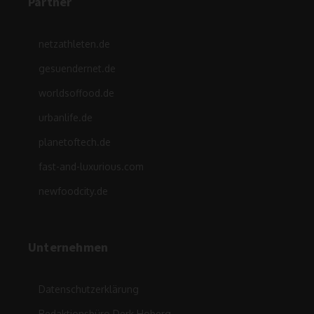
Partner
netzathleten.de
gesuendernet.de
worldsoffood.de
urbanlife.de
planetoftech.de
fast-and-luxurious.com
newfoodcity.de
Unternehmen
Datenschutzerklärung
Redaktionsbüro Derk Hoberg