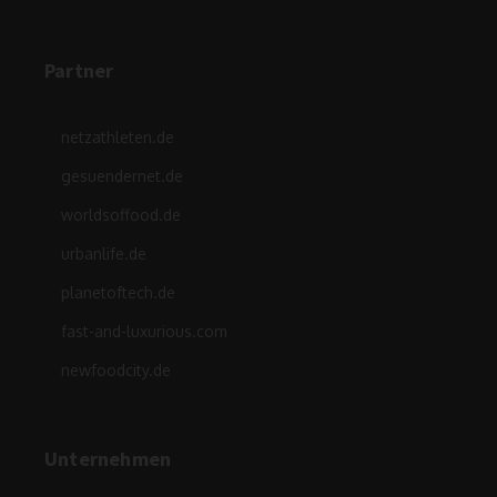
Partner
netzathleten.de
gesuendernet.de
worldsoffood.de
urbanlife.de
planetoftech.de
fast-and-luxurious.com
newfoodcity.de
Unternehmen