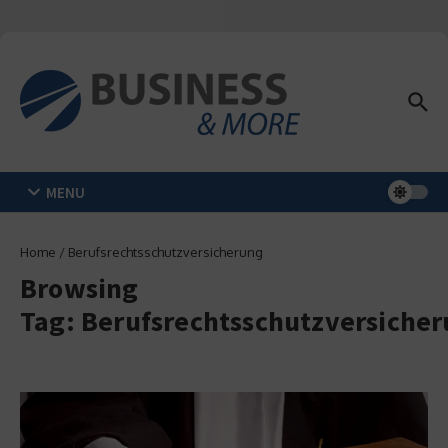
Zum Inhalt springen
MENU
Home
/
Berufsrechtsschutzversicherung
Browsing
Tag: Berufsrechtsschutzversiche