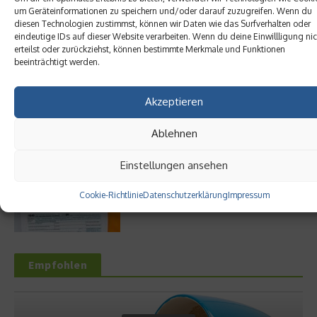
Digitalisierung als Wettbewerbsvorteil
um Geräteinformationen zu speichern und/oder darauf zuzugreifen. Wenn du
diesen Technologien zustimmst, können wir Daten wie das Surfverhalten oder
eindeutige IDs auf dieser Website verarbeiten. Wenn du deine Einwillligung nic
erteilst oder zurückziehst, können bestimmte Merkmale und Funktionen
beeinträchtigt werden.
Digitale Transformation in kleinen
Unternehmen
Akzeptieren
Ablehnen
Einstellungen ansehen
Welche Unterlagen braucht ein
Steuerberater für die Steuererklärung?
Cookie-Richtlinie
Datenschutzerklärung
Impressum
Empfohlen