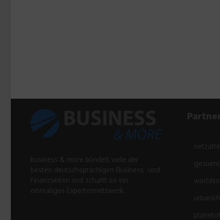
Partne
netzath
business & more bündelt viele der
gesuend
besten deutschsprachigen Business -und
Finanzseiten und schafft so ein
worldso
einmaliges Expertennetzwerk.
urbanlif
planeto