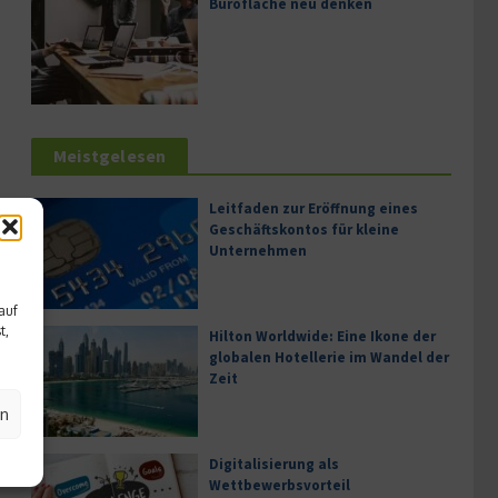
Bürofläche neu denken
Meistgelesen
Leitfaden zur Eröffnung eines
Geschäftskontos für kleine
Unternehmen
auf
t,
Hilton Worldwide: Eine Ikone der
globalen Hotellerie im Wandel der
Zeit
en
Digitalisierung als
Wettbewerbsvorteil