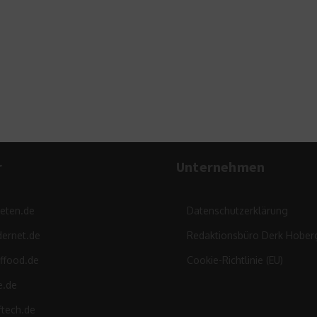
Ef
Mi
r
Unternehmen
leten.de
Datenschutzerklärung
ernet.de
Redaktionsbüro Derk Hober
ffood.de
Cookie-Richtlinie (EU)
e.de
ftech.de