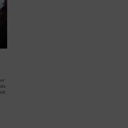
ber
bile
itt