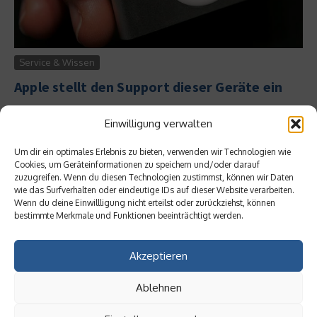
Service & Wissen
Apple stellt den Support dieser Geräte ein
Der Elektronikriese Apple stellt im September den Support von
Einwilligung verwalten
zehn Geräten ein. Unter anderem ist die erste Generation der
Set-Top-Box Apple TV betroffen. ...
Um dir ein optimales Erlebnis zu bieten, verwenden wir Technologien wie
Weiterlesen
Cookies, um Geräteinformationen zu speichern und/oder darauf
zuzugreifen. Wenn du diesen Technologien zustimmst, können wir Daten
wie das Surfverhalten oder eindeutige IDs auf dieser Website verarbeiten.
Wenn du deine Einwillligung nicht erteilst oder zurückziehst, können
bestimmte Merkmale und Funktionen beeinträchtigt werden.
Akzeptieren
Ablehnen