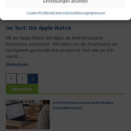
Einstellungen ansehen
Cookie-Richtlinie
Datenschutzerklärung
Impressum
Service & Wissen
Im Test: Die Apple Watch
Mit der Apple Watch will Apple die Android-basierte
Konkurrenz ausstechen. Wir haben uns die Smartwatch ans
Handgelenk geschnallt und verraten im Test, wie sie sich
macht....
Weiterlesen
1
2
Aktuelles
Ist Fulfillment noch ein praktikables
Geschäftsmodell?