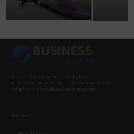
29. Mai 2024
business & more bündelt viele der besten
deutschsprachigen Business -und Finanzseiten und
schafft so ein einmaliges Expertennetzwerk.
Partner
netzathleten.de