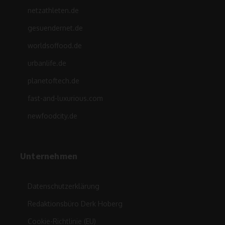
netzathleten.de
gesuendernet.de
worldsoffood.de
urbanlife.de
planetoftech.de
fast-and-luxurious.com
newfoodcity.de
Unternehmen
Datenschutzerklärung
Redaktionsbüro Derk Hoberg
Cookie-Richtlinie (EU)