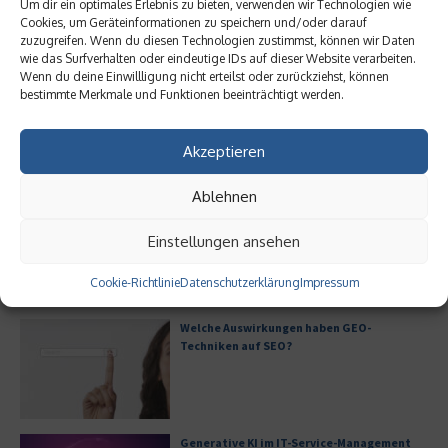
Um dir ein optimales Erlebnis zu bieten, verwenden wir Technologien wie
Cookies, um Geräteinformationen zu speichern und/oder darauf
zuzugreifen. Wenn du diesen Technologien zustimmst, können wir Daten
Ist Fulfillment noch ein
Welche Auswirkungen haben
wie das Surfverhalten oder eindeutige IDs auf dieser Website verarbeiten.
praktikables Geschäftsmodell?
GEO-Techniken auf SEO?
Wenn du deine Einwillligung nicht erteilst oder zurückziehst, können
bestimmte Merkmale und Funktionen beeinträchtigt werden.
30. Mai 2026
26. Mai 2026
Akzeptieren
Aktuelles
Ablehnen
Ist Fulfillment noch ein praktikables
Geschäftsmodell?
Einstellungen ansehen
Cookie-Richtlinie
Datenschutzerklärung
Impressum
Welche Auswirkungen haben GEO-
Techniken auf SEO?
Generative KI im IT-Service-Management