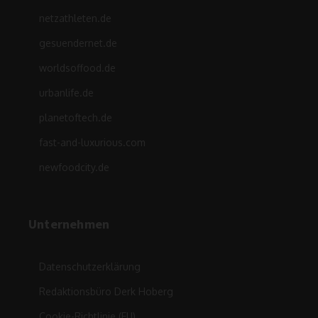
netzathleten.de
gesuendernet.de
worldsoffood.de
urbanlife.de
planetoftech.de
fast-and-luxurious.com
newfoodcity.de
Unternehmen
Datenschutzerklärung
Redaktionsbüro Derk Hoberg
Cookie-Richtlinie (EU)