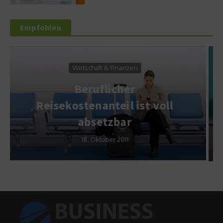
Empfohlen
Steuer & Recht
Gibt es eine
l
Steuerklärungs-Pflicht?
26. März 2018