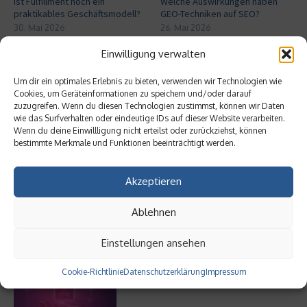
Ist Fulfillment noch ein
Welche Auswirkungen haben
praktikables Geschäftsmodell?
GEO-Techniken auf SEO?
30. Mai 2026
26. Mai 2026
Einwilligung verwalten
Aktuelles
Um dir ein optimales Erlebnis zu bieten, verwenden wir Technologien wie
Cookies, um Geräteinformationen zu speichern und/oder darauf
zuzugreifen. Wenn du diesen Technologien zustimmst, können wir Daten
Ist Fulfillment noch ein praktikables
wie das Surfverhalten oder eindeutige IDs auf dieser Website verarbeiten.
Geschäftsmodell?
Wenn du deine Einwillligung nicht erteilst oder zurückziehst, können
bestimmte Merkmale und Funktionen beeinträchtigt werden.
Akzeptieren
Welche Auswirkungen haben GEO-
Techniken auf SEO?
Ablehnen
Einstellungen ansehen
Generative KI im IT-Service-Management
Cookie-Richtlinie
Datenschutzerklärung
Impressum