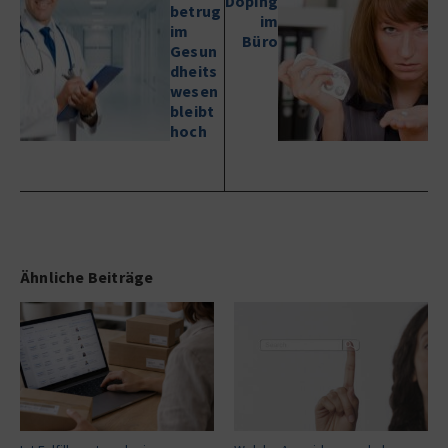
Doping
betrug
im
im
Büro
Gesun
dheits
wesen
bleibt
hoch
Ähnliche Beiträge