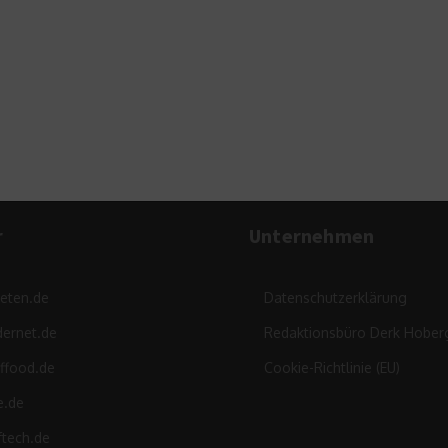
r
Unternehmen
leten.de
Datenschutzerklärung
ernet.de
Redaktionsbüro Derk Hober
ffood.de
Cookie-Richtlinie (EU)
e.de
ftech.de