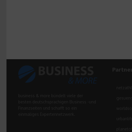
Partne
netzath
business & more bündelt viele der
gesuend
besten deutschsprachigen Business -und
Finanzseiten und schafft so ein
worldso
einmaliges Expertennetzwerk.
urbanlif
planeto