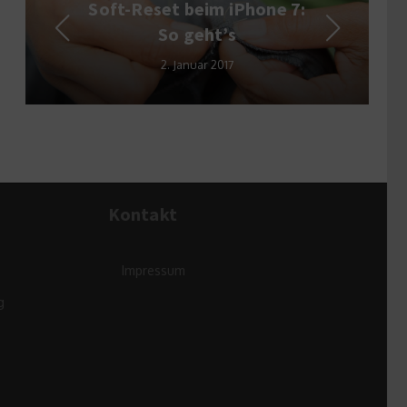
Soft-Reset beim iPhone 7:
Leb
So geht’s
bei
2. Januar 2017
Kontakt
Impressum
g