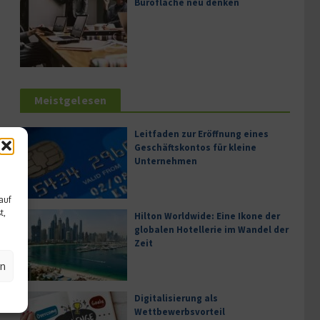
Bürofläche neu denken
Meistgelesen
Leitfaden zur Eröffnung eines
Geschäftskontos für kleine
Unternehmen
auf
t,
Hilton Worldwide: Eine Ikone der
globalen Hotellerie im Wandel der
Zeit
en
Digitalisierung als
Wettbewerbsvorteil