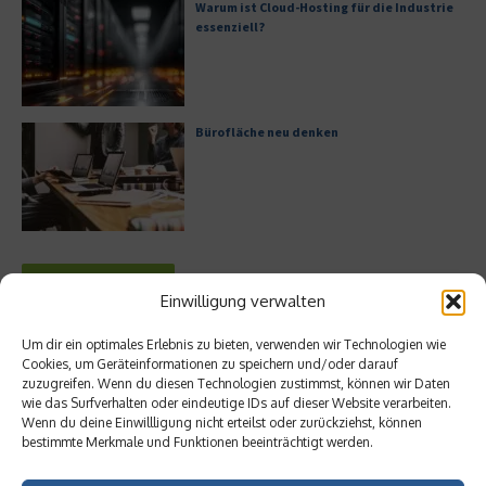
Warum ist Cloud-Hosting für die Industrie
essenziell?
Bürofläche neu denken
Meistgelesen
Einwilligung verwalten
Leitfaden zur Eröffnung eines
Um dir ein optimales Erlebnis zu bieten, verwenden wir Technologien wie
Geschäftskontos für kleine Unternehmen
Cookies, um Geräteinformationen zu speichern und/oder darauf
zuzugreifen. Wenn du diesen Technologien zustimmst, können wir Daten
wie das Surfverhalten oder eindeutige IDs auf dieser Website verarbeiten.
Wenn du deine Einwillligung nicht erteilst oder zurückziehst, können
bestimmte Merkmale und Funktionen beeinträchtigt werden.
Hilton Worldwide: Eine Ikone der globalen
Hotellerie im Wandel der Zeit