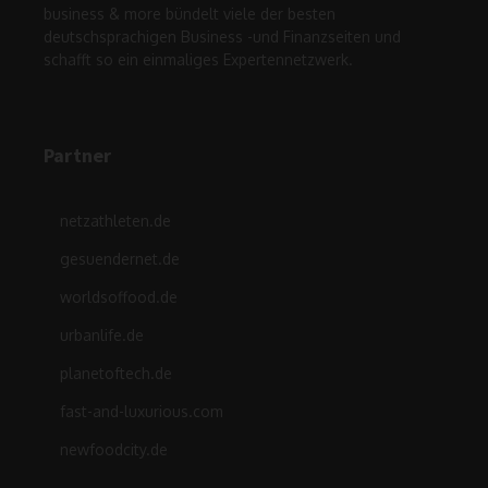
business & more bündelt viele der besten
deutschsprachigen Business -und Finanzseiten und
schafft so ein einmaliges Expertennetzwerk.
Partner
netzathleten.de
gesuendernet.de
worldsoffood.de
urbanlife.de
planetoftech.de
fast-and-luxurious.com
newfoodcity.de