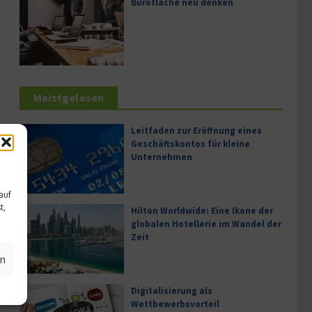
Bürofläche neu denken
Meistgelesen
Leitfaden zur Eröffnung eines
Geschäftskontos für kleine
Unternehmen
auf
t,
Hilton Worldwide: Eine Ikone der
globalen Hotellerie im Wandel der
Zeit
en
Digitalisierung als
Wettbewerbsvorteil