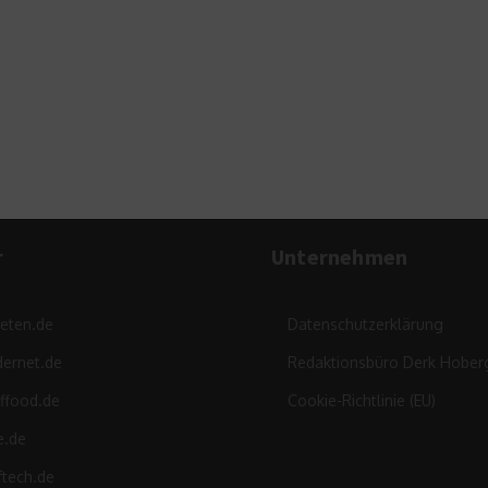
Wa
r
Unternehmen
leten.de
Datenschutzerklärung
ernet.de
Redaktionsbüro Derk Hober
ffood.de
Cookie-Richtlinie (EU)
e.de
ftech.de