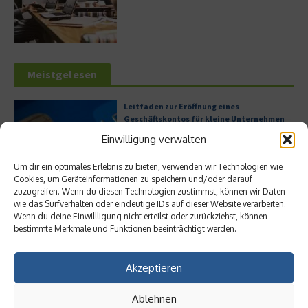
Meistgelesen
Leitfaden zur Eröffnung eines
Geschäftskontos für kleine Unternehmen
Einwilligung verwalten
Um dir ein optimales Erlebnis zu bieten, verwenden wir Technologien wie
Cookies, um Geräteinformationen zu speichern und/oder darauf
Hilton Worldwide: Eine Ikone der globalen
zuzugreifen. Wenn du diesen Technologien zustimmst, können wir Daten
Hotellerie im Wandel der Zeit
wie das Surfverhalten oder eindeutige IDs auf dieser Website verarbeiten.
Wenn du deine Einwillligung nicht erteilst oder zurückziehst, können
bestimmte Merkmale und Funktionen beeinträchtigt werden.
Digitalisierung als Wettbewerbsvorteil
Akzeptieren
Ablehnen