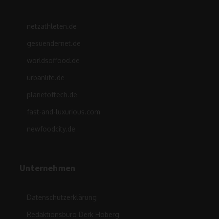
netzathleten.de
gesuendernet.de
worldsoffood.de
urbanlife.de
planetoftech.de
fast-and-luxurious.com
newfoodcity.de
Unternehmen
Datenschutzerklärung
Redaktionsbüro Derk Hoberg