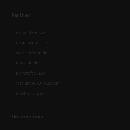
Partner
netzathleten.de
gesuendernet.de
worldsoffood.de
urbanlife.de
planetoftech.de
fast-and-luxurious.com
newfoodcity.de
Unternehmen