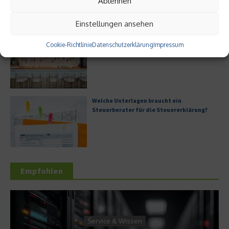
Ablehnen
Einstellungen ansehen
Digitale Transformation in kleinen
Cookie-Richtlinie
Datenschutzerklärung
Impressum
Unternehmen
Welche Unterlagen braucht ein
Steuerberater für die Steuererklärung?
Empfohlen
Service & Wissen