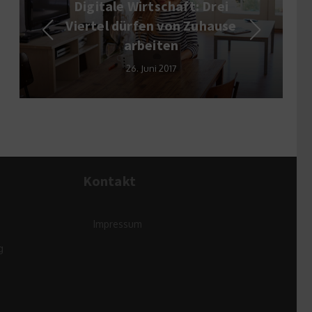
gitale Wirtschaft: Drei
Gesch
rtel dürfen von Zuhause
Mi
arbeiten
14. 
26. Juni 2017
Kontakt
Impressum
g