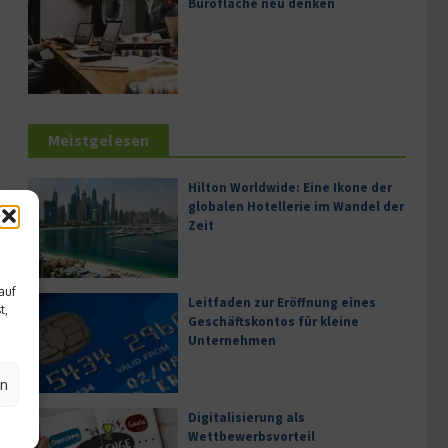
Bürofläche neu denken
Meistgelesen
Hilton Worldwide: Eine Ikone der
globalen Hotellerie im Wandel der
Zeit
auf
Leitfaden zur Eröffnung eines
t,
Geschäftskontos für kleine
Unternehmen
en
Digitalisierung als
Wettbewerbsvorteil