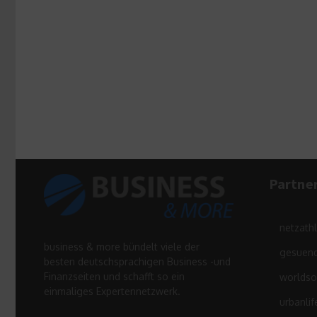
Partne
netzath
business & more bündelt viele der
gesuend
besten deutschsprachigen Business -und
Finanzseiten und schafft so ein
worldso
einmaliges Expertennetzwerk.
urbanlif