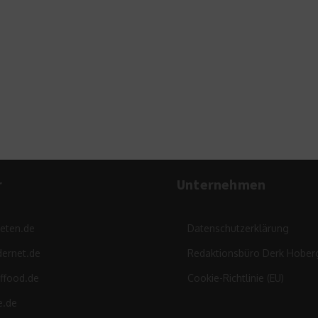
Di
Vie
r
Unternehmen
leten.de
Datenschutzerklärung
ernet.de
Redaktionsbüro Derk Hober
ffood.de
Cookie-Richtlinie (EU)
e.de