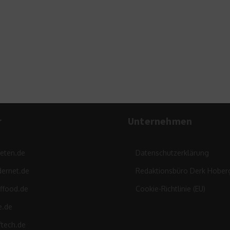
r
Unternehmen
leten.de
Datenschutzerklärung
ernet.de
Redaktionsbüro Derk Hober
ffood.de
Cookie-Richtlinie (EU)
e.de
ftech.de