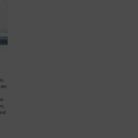
le.
 der
ie
en,
und