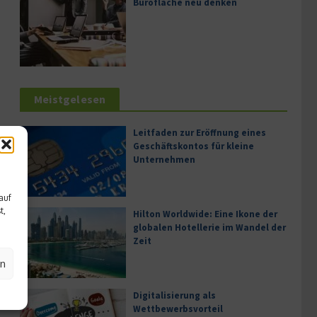
Bürofläche neu denken
Meistgelesen
Leitfaden zur Eröffnung eines
Geschäftskontos für kleine
Unternehmen
auf
t,
Hilton Worldwide: Eine Ikone der
globalen Hotellerie im Wandel der
Zeit
en
Digitalisierung als
Wettbewerbsvorteil