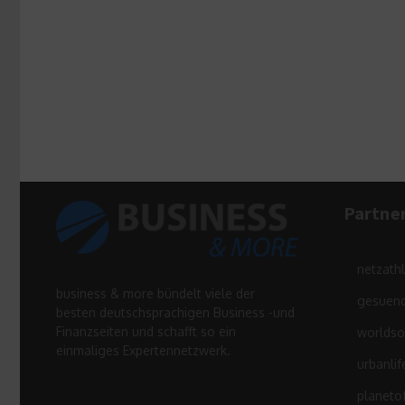
Partne
netzath
business & more bündelt viele der
gesuend
besten deutschsprachigen Business -und
Finanzseiten und schafft so ein
worldso
einmaliges Expertennetzwerk.
urbanlif
planeto