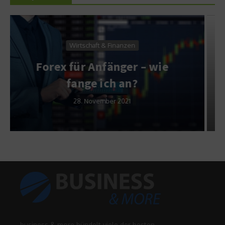
Service & Wissen
Amazon bleibt die
wertvollste Marke der Welt
1. Juli 2020
business & more bündelt viele der besten