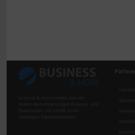
Partne
netzath
business & more bündelt viele der
gesuend
besten deutschsprachigen Business -und
Finanzseiten und schafft so ein
worldso
einmaliges Expertennetzwerk.
urbanlif
planeto