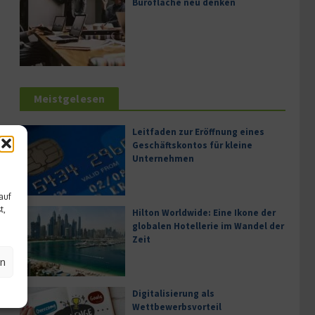
Bürofläche neu denken
Meistgelesen
Leitfaden zur Eröffnung eines
Geschäftskontos für kleine
Unternehmen
te
auf
t,
Hilton Worldwide: Eine Ikone der
globalen Hotellerie im Wandel der
Zeit
ür
en
Digitalisierung als
Wettbewerbsvorteil