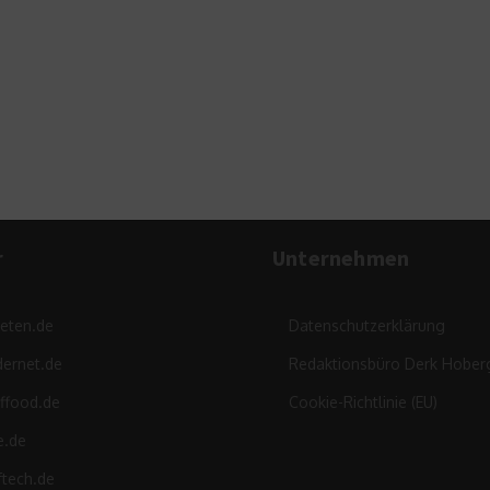
Anlage-Expert
Aktien und I
4. Januar
r
Unternehmen
leten.de
Datenschutzerklärung
ernet.de
Redaktionsbüro Derk Hober
ffood.de
Cookie-Richtlinie (EU)
e.de
ftech.de