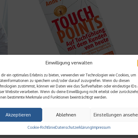
Einwilligung verwalten
Wirtschaft & Finanzen
dir ein optimales Erlebnis zu bieten, verwenden wir Technologien wie Cookies, um
Touchpoint Management – Berührungspunk
äteinformationen zu speichern und/oder darauf zuzugreifen. Wenn du diesen
hnologien zustimmst, können wir Daten wie das Surfverhalten oder eindeutige IDs 
mit den Kunden
ser Website verarbeiten. Wenn du deine Einwillligung nicht erteilst oder zurückziehs
nen bestimmte Merkmale und Funktionen beeinträchtigt werden.
Mit den Kunden gemeinsame Berührungspunkte, oder auch
„Touchpoints“ zu finden, ist heute eine Grundvoraussetzung f
nde
ein erfolgreiches Unternehmen. Bestsellerautorin Anne M.
Akzeptieren
Ablehnen
Einstellungen anseh
en
Schüller erklärt in ihrem neuen Buch die Besonderheiten der
modernen Touchpoints und wie Sie diese für Ihr Unternehmen
Cookie-Richtlinie
Datenschutzerklärung
Impressum
nutzen können....