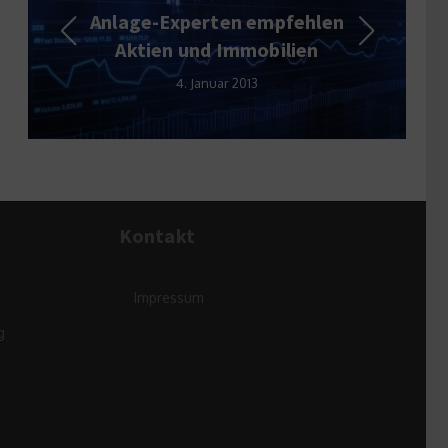
en empfehlen
Die richtige Ausstatt
mmobilien
Das Auge wartet m
 2013
20. Mai 2014
Kontakt
Impressum
g