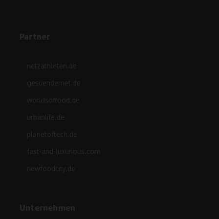
Partner
netzathleten.de
gesuendernet.de
worldsoffood.de
urbanlife.de
planetoftech.de
fast-and-luxurious.com
newfoodcity.de
Unternehmen