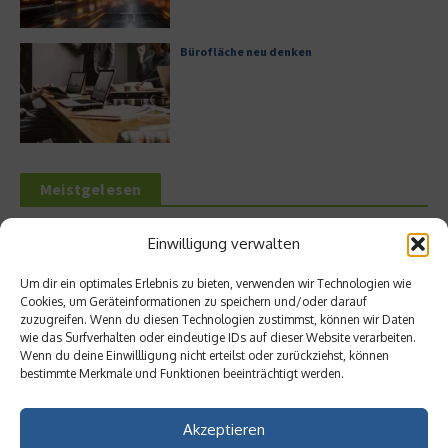
Bürofläche neu denken
Meistgelesen
Hilton Worldwide: Eine Ikone der globalen
Einwilligung verwalten
Hotellerie im Wandel der Zeit
Um dir ein optimales Erlebnis zu bieten, verwenden wir Technologien wie
Cookies, um Geräteinformationen zu speichern und/oder darauf
zuzugreifen. Wenn du diesen Technologien zustimmst, können wir Daten
wie das Surfverhalten oder eindeutige IDs auf dieser Website verarbeiten.
Leitfaden zur Eröffnung eines
Wenn du deine Einwillligung nicht erteilst oder zurückziehst, können
Geschäftskontos für kleine Unternehmen
bestimmte Merkmale und Funktionen beeinträchtigt werden.
Akzeptieren