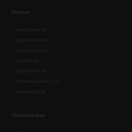
Partner
netzathleten.de
gesuendernet.de
worldsoffood.de
urbanlife.de
planetoftech.de
fast-and-luxurious.com
newfoodcity.de
Unternehmen