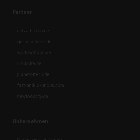
Partner
netzathleten.de
gesuendernet.de
worldsoffood.de
urbanlife.de
planetoftech.de
fast-and-luxurious.com
newfoodcity.de
Unternehmen
Datenschutzerklärung