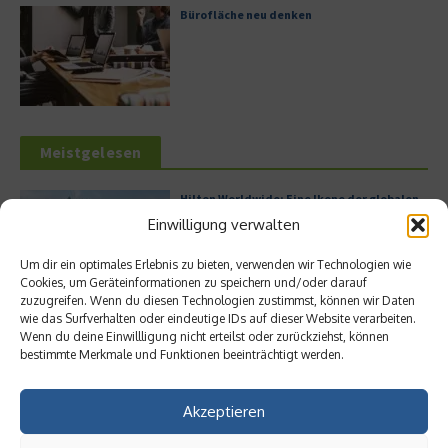
Bürofläche neu denken
Meistgelesen
Hilton Worldwide: Eine Ikone der globalen
Hotellerie im Wandel der Zeit
Einwilligung verwalten
Um dir ein optimales Erlebnis zu bieten, verwenden wir Technologien wie
Cookies, um Geräteinformationen zu speichern und/oder darauf
zuzugreifen. Wenn du diesen Technologien zustimmst, können wir Daten
Leitfaden zur Eröffnung eines
wie das Surfverhalten oder eindeutige IDs auf dieser Website verarbeiten.
Geschäftskontos für kleine Unternehmen
Wenn du deine Einwillligung nicht erteilst oder zurückziehst, können
bestimmte Merkmale und Funktionen beeinträchtigt werden.
Akzeptieren
Digitalisierung als Wettbewerbsvorteil