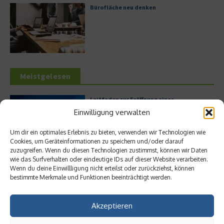
Bürofläche neu denken
Meistgelesen
Leitfaden zur Eröffnung eines
Geschäftskontos für kleine Unternehmen
Einwilligung verwalten
Um dir ein optimales Erlebnis zu bieten, verwenden wir Technologien wie
Cookies, um Geräteinformationen zu speichern und/oder darauf
zuzugreifen. Wenn du diesen Technologien zustimmst, können wir Daten
Hilton Worldwide: Eine Ikone der globalen
wie das Surfverhalten oder eindeutige IDs auf dieser Website verarbeiten.
Hotellerie im Wandel der Zeit
Wenn du deine Einwillligung nicht erteilst oder zurückziehst, können
bestimmte Merkmale und Funktionen beeinträchtigt werden.
Akzeptieren
Digitalisierung als Wettbewerbsvorteil