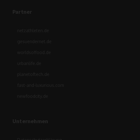
Partner
netzathleten.de
gesuendernet.de
worldsoffood.de
urbanlife.de
planetoftech.de
fast-and-luxurious.com
newfoodcity.de
Unternehmen
Datenschutzerklärung