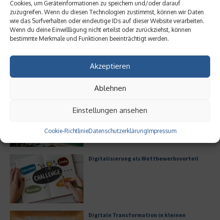
Cookies, um Geräteinformationen zu speichern und/oder darauf
zuzugreifen. Wenn du diesen Technologien zustimmst, können wir Daten
wie das Surfverhalten oder eindeutige IDs auf dieser Website verarbeiten.
Meistgelesen
Wenn du deine Einwillligung nicht erteilst oder zurückziehst, können
bestimmte Merkmale und Funktionen beeinträchtigt werden.
Leitfaden zur Eröffnung eines
Geschäftskontos für kleine Unternehmen
Akzeptieren
Ablehnen
Hilton Worldwide: Eine Ikone der globalen
Einstellungen ansehen
Hotellerie im Wandel der Zeit
Cookie-Richtlinie
Datenschutzerklärung
Impressum
Digitalisierung als Wettbewerbsvorteil
Digitale Transformation in kleinen