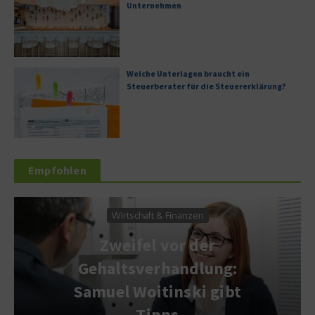
Unternehmen
Welche Unterlagen braucht ein
Steuerberater für die Steuererklärung?
Empfohlen
inanzen
Dienstleistung
or der
Wie sinnvoll ist
andlung:
Berufshaftpflichtv
nski gibt
ung?
s