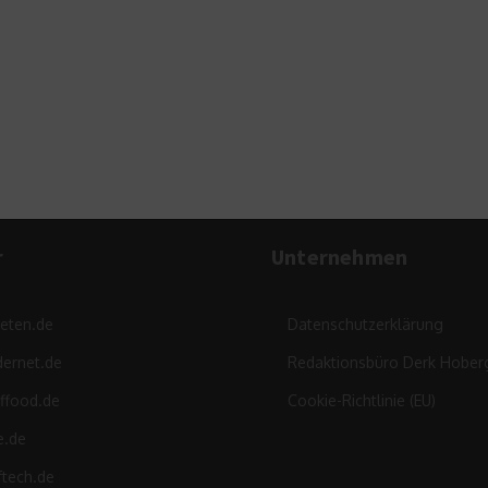
Haus
r
Unternehmen
leten.de
Datenschutzerklärung
ernet.de
Redaktionsbüro Derk Hober
ffood.de
Cookie-Richtlinie (EU)
e.de
ftech.de