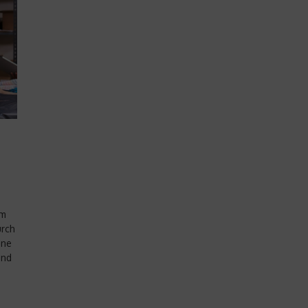
em
urch
hne
und