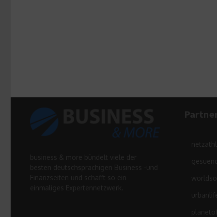
Partne
netzath
business & more bündelt viele der
gesuend
besten deutschsprachigen Business -und
Finanzseiten und schafft so ein
worldso
einmaliges Expertennetzwerk.
urbanlif
planeto