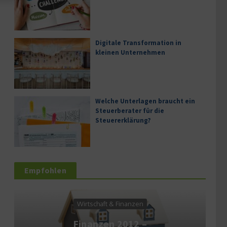
Digitale Transformation in
kleinen Unternehmen
Welche Unterlagen braucht ein
Steuerberater für die
Steuererklärung?
Empfohlen
Wirtschaft & Finanzen
Diens
Finanzen 2012 –