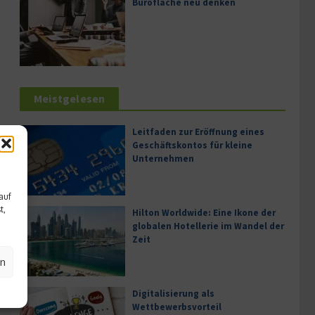
Bürofläche neu denken
Meistgelesen
Leitfaden zur Eröffnung eines
Geschäftskontos für kleine
Unternehmen
auf
t,
Hilton Worldwide: Eine Ikone der
globalen Hotellerie im Wandel der
Zeit
en
Digitalisierung als
Wettbewerbsvorteil