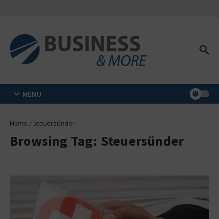
Zum Inhalt springen
MENU
Home
/
Steuersünder
Browsing Tag: Steuersünder