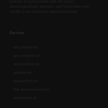
business & more bündelt viele der besten
deutschsprachigen Business -und Finanzseiten und
schafft so ein einmaliges Expertennetzwerk.
Partner
netzathleten.de
gesuendernet.de
worldsoffood.de
urbanlife.de
planetoftech.de
fast-and-luxurious.com
newfoodcity.de