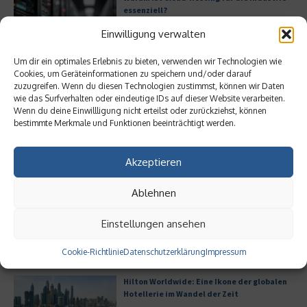
essenziell?
Einwilligung verwalten
Um dir ein optimales Erlebnis zu bieten, verwenden wir Technologien wie
Cookies, um Geräteinformationen zu speichern und/oder darauf
Bürofläche neu denken
zuzugreifen. Wenn du diesen Technologien zustimmst, können wir Daten
wie das Surfverhalten oder eindeutige IDs auf dieser Website verarbeiten.
Wenn du deine Einwillligung nicht erteilst oder zurückziehst, können
bestimmte Merkmale und Funktionen beeinträchtigt werden.
Akzeptieren
Meistgelesen
Ablehnen
Leitfaden zur Eröffnung eines
Geschäftskontos für kleine Unternehmen
Einstellungen ansehen
Cookie-Richtlinie
Datenschutzerklärung
Impressum
Hilton Worldwide: Eine Ikone der globalen
Hotellerie im Wandel der Zeit