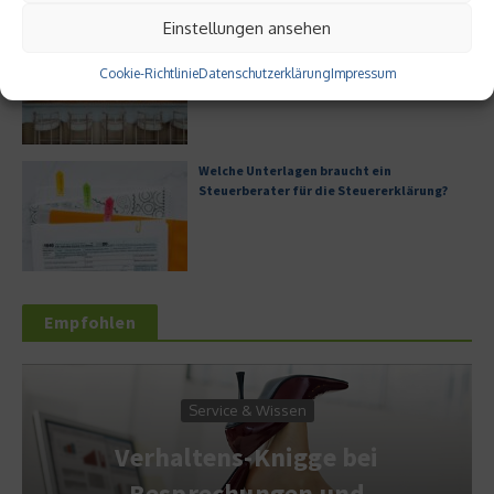
Einstellungen ansehen
Digitale Transformation in kleinen
Unternehmen
Cookie-Richtlinie
Datenschutzerklärung
Impressum
Welche Unterlagen braucht ein
Steuerberater für die Steuererklärung?
Empfohlen
Service & Wissen
Verhaltens-Knigge bei
Besprechungen und