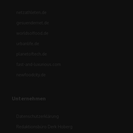
netzathleten.de
gesuendernet.de
worldsoffood.de
urbanlife.de
planetoftech.de
fast-and-luxurious.com
newfoodcity.de
Unternehmen
Datenschutzerklärung
Redaktionsbüro Derk Hoberg