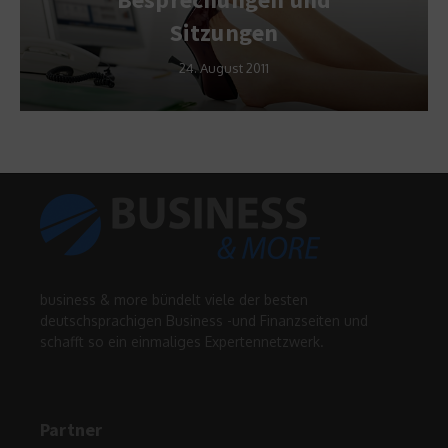
Sitzungen
24. August 2011
business & more bündelt viele der besten
deutschsprachigen Business -und Finanzseiten und
schafft so ein einmaliges Expertennetzwerk.
Partner